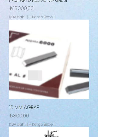
PASPARTU KESME MAKİNESİ
Fiyat
₺18.000,00
KDV dahil
|
+ Kargo Bedeli
10 MM AGRAF
Fiyat
₺800,00
KDV dahil
|
+ Kargo Bedeli